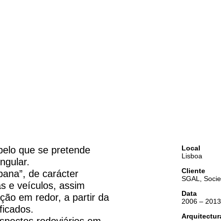
Local
 pelo que se pretende
Lisboa
ngular.
Cliente
bana”, de carácter
SGAL, Socie
s e veículos, assim
Data
ção em redor, a partir da
2006 – 2013
ficados.
Arquitectu
aspectos rodoviários em