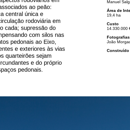
Manuel Salg
associados ao peão:
Área de Int
a central única e
19,4 ha
irculação rodoviária em
Custo
ção cada; supressão do
14.330.000 
ompensando com silos nas
Fotografias
tos pedonais ao Eixo,
João Morga
ntes e exteriores às vias
Construído
os quarteirões sejam
rcundantes e do próprio
spaços pedonais.