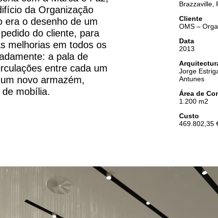
Brazzaville,
ifício da Organização
Cliente
vo era o desenho de um
OMS – Orga
pedido do cliente, para
Data
as melhorias em todos os
2013
eadamente: a pala de
Arquitectur
 circulações entre cada um
Jorge Estrig
e um novo armazém,
Antunes
 de mobília.
Área de Co
1.200 m2
Custo
469.802,35 