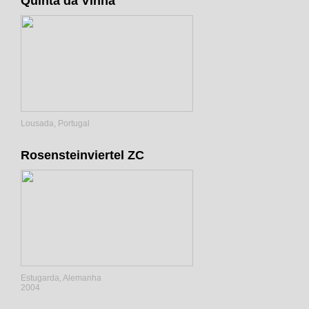
Quinta da Vinha
Lousada, Portugal
Rosensteinviertel ZC
Estugarda, Alemanha
2004